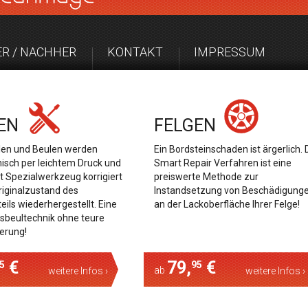
R / NACHHER
KONTAKT
IMPRESSUM
EN
FELGEN
llen und Beulen werden
Ein Bordsteinschaden ist ärgerlich.
sch per leichtem Druck und
Smart Repair Verfahren ist eine
t Spezialwerkzeug korrigiert
preiswerte Methode zur
riginalzustand des
Instandsetzung von Beschädigung
ils wiederhergestellt. Eine
an der Lackoberfläche Ihrer Felge!
sbeultechnik ohne teure
ierung!
€
79,
€
5
95
ab
weitere Infos ›
weitere Infos ›