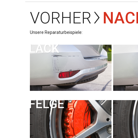
›
VORHER
NAC
Unsere Reparaturbeispiele:
LACK
FELGE