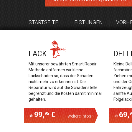
STARTSEITE
LEISTUNGEN
VORHE
LACK
DELL
Mit unserer bewährten Smart Repair
Kleine De
Methode entfernen wir kleine
fachmänni
Lackschäden so, dass der Schaden
Ziehen mi
nicht mehr zu erkennen ist. Die
und der O
Reparatur wird auf die Schadenstelle
Fahrzeugte
begrenzt und die Kosten damit minimal
sanfte Au
gehalten.
Folgelack
99,
€
69,
95
9
ab
ab
weitere Infos ›