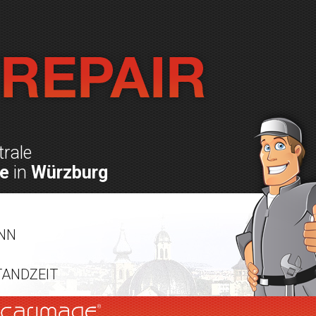
rale
le
in
Würzburg
NN
N
TANDZEIT