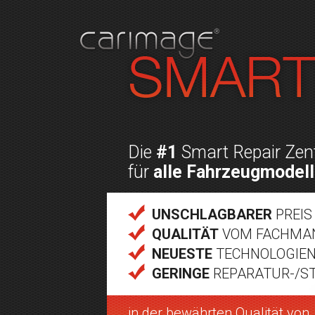
Die
#1
Smart Repair Zent
für
alle Fahrzeugmodel
UNSCHLAGBARER
PREIS
QUALITÄT
VOM FACHMA
NEUESTE
TECHNOLOGIE
GERINGE
REPARATUR-/S
in der bewährten Qualität von