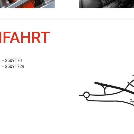
NFAHRT
31 – 2509170
1 – 25091729