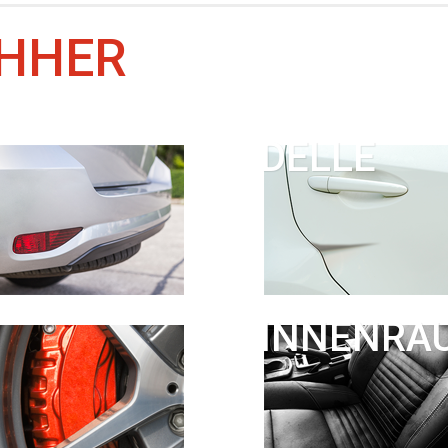
HHER
DELLE
INNENRA