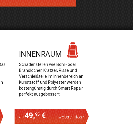
INNENRAUM
 Das
Schadenstellen wie Bohr- oder
Brandlöcher, Kratzer, Risse und
Verschleißteile im Innenbereich an
en
Kunststoff und Polyester werden
kostengünstig durch Smart Repair
perfekt ausgebessert.
49,
€
95
ab
weitere Infos ›